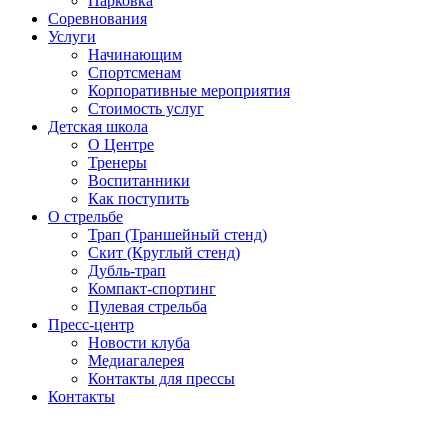
Парковка
Соревнования
Услуги
Начинающим
Спортсменам
Корпоративные мероприятия
Стоимость услуг
Детская школа
О Центре
Тренеры
Воспитанники
Как поступить
О стрельбе
Трап (Траншейный стенд)
Скит (Круглый стенд)
Дубль-трап
Компакт-спортинг
Пулевая стрельба
Пресс-центр
Новости клуба
Медиагалерея
Контакты для прессы
Контакты