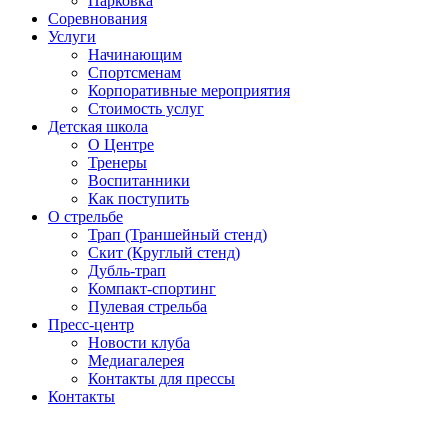
Парковка
Соревнования
Услуги
Начинающим
Спортсменам
Корпоративные мероприятия
Стоимость услуг
Детская школа
О Центре
Тренеры
Воспитанники
Как поступить
О стрельбе
Трап (Траншейный стенд)
Скит (Круглый стенд)
Дубль-трап
Компакт-спортинг
Пулевая стрельба
Пресс-центр
Новости клуба
Медиагалерея
Контакты для прессы
Контакты