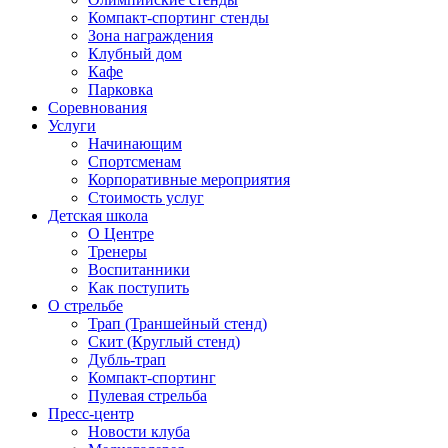
Компакт-спортинг стенды
Зона награждения
Клубный дом
Кафе
Парковка
Соревнования
Услуги
Начинающим
Спортсменам
Корпоративные мероприятия
Стоимость услуг
Детская школа
О Центре
Тренеры
Воспитанники
Как поступить
О стрельбе
Трап (Траншейный стенд)
Скит (Круглый стенд)
Дубль-трап
Компакт-спортинг
Пулевая стрельба
Пресс-центр
Новости клуба