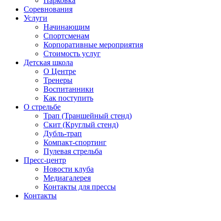
Парковка
Соревнования
Услуги
Начинающим
Спортсменам
Корпоративные мероприятия
Стоимость услуг
Детская школа
О Центре
Тренеры
Воспитанники
Как поступить
О стрельбе
Трап (Траншейный стенд)
Скит (Круглый стенд)
Дубль-трап
Компакт-спортинг
Пулевая стрельба
Пресс-центр
Новости клуба
Медиагалерея
Контакты для прессы
Контакты