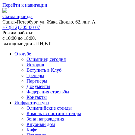
Перейти к навигации
Cхема проезда
Санкт-Петербург, ул. Жака Дюкло, 62, лит. А
+7 (812) 305-00-07
Режим работы:
c 10:00 до 18:00,
выходные дни - ПН,ВТ
О клубе
Олимпиец сегодня
История
Вступить в Клуб
Тренеры
Партнеры
Документы
Федерация стрельбы
Контакты
Инфраструктура
Олимпийские стенды
Компакт-спортинг стенды
Зона награждения
Клубный дом
Кафе