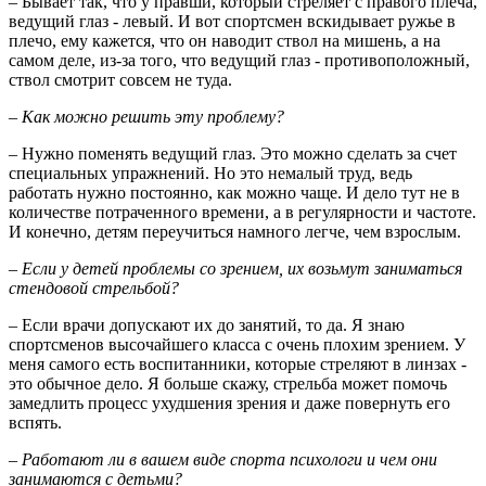
– Бывает так, что у правши, который стреляет с правого плеча,
ведущий глаз - левый. И вот спортсмен вскидывает ружье в
плечо, ему кажется, что он наводит ствол на мишень, а на
самом деле, из-за того, что ведущий глаз - противоположный,
ствол смотрит совсем не туда.
– Как можно решить эту проблему?
– Нужно поменять ведущий глаз. Это можно сделать за счет
специальных упражнений. Но это немалый труд, ведь
работать нужно постоянно, как можно чаще. И дело тут не в
количестве потраченного времени, а в регулярности и частоте.
И конечно, детям переучиться намного легче, чем взрослым.
– Если у детей проблемы со зрением, их возьмут заниматься
стендовой стрельбой?
– Если врачи допускают их до занятий, то да. Я знаю
спортсменов высочайшего класса с очень плохим зрением. У
меня самого есть воспитанники, которые стреляют в линзах -
это обычное дело. Я больше скажу, стрельба может помочь
замедлить процесс ухудшения зрения и даже повернуть его
вспять.
– Работают ли в вашем виде спорта психологи и чем они
занимаются с детьми?