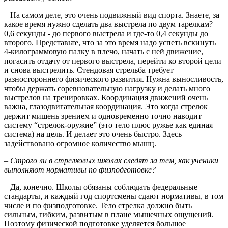
– На самом деле, это очень подвижный вид спорта. Знаете, за
какое время нужно сделать два выстрела по двум тарелкам?
0,6 секунды - до первого выстрела и где-то 0,4 секунды до
второго. Представьте, что за это время надо успеть вскинуть
4-килограммовую палку в плечо, начать с ней движение,
погасить отдачу от первого выстрела, перейти ко второй цели
и снова выстрелить. Стендовая стрельба требует
разностороннего физического развития. Нужна выносливость,
чтобы держать соревновательную нагрузку и делать много
выстрелов на тренировках. Координация движений очень
важна, глазодвигательная координация. Это когда стрелок
держит мишень зрением и одновременно точно наводит
систему “стрелок-оружие” (это тело плюс ружье как единая
система) на цель. И делает это очень быстро. Здесь
задействовано огромное количество мышц.
– Строго ли в стрелковых школах следят за тем, как ученики
выполняют нормативы по физподготовке?
– Да, конечно. Школы обязаны соблюдать федеральные
стандарты, и каждый год спортсмены сдают нормативы, в том
числе и по физподготовке. Тело стрелка должно быть
сильным, гибким, развитым в плане мышечных ощущений.
Поэтому физической подготовке уделяется большое