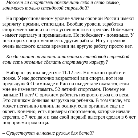
– Может ли спортсмен обеспечить себя и свою семью,
занимаясь только стендовой стрельбой?
– На профессиональном уровне члены сборной России имеют
зарплату, премии, стипендии. Вообще уровень заработка
спортсмена зависит от его успешности в стрельбе. Побеждает
- имеет зарплату и премиальные. Не побеждает - поменьше. У
некоторых спортсменов есть другая работа. Но у стрелков
очень высокого класса времени на другую работу просто нет.
– Когда стоит начинать заниматься стендовой стрельбой,
если есть желание сделать спортивную карьеру?
– Набор в группы ведется с 11-12 лет. Но можно прийти и
позже. У нас достаточно возрастной вид спорта, вот и на
предыдущей Олимпиаде в Рио на пьедестале оказался, если
мне не изменяет память, 52-летний спортсмен. Почему не
раньше 11 лет? С оружием работать непросто из-за его веса.
Это слишком большая нагрузка на ребенка. В том числе, это
может негативно влиять на осанку, если организм еще не
окреп. Конечно, есть примеры спортсменов, которые начали
стрелять с 7 лет, да я и сам свой первый выстрел сделал в 6 лет
под присмотром отца.
– Существуют ли легкие ружья для детей?