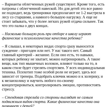
– Варианты облегченных ружей существуют. Кроме того, есть
патроны с облегченной навеской. Но для детей это все равно
не подходит, ведь тренировки предполагают не 1-2 выстрела в
лесу со старшими, а намного большую нагрузку. А еще не
стоит забывать, что у более легких ружей отдача сильнее. Так
что это палка о двух концах.
– Насколько большую роль при отборе в школу играют
физические и психологические качества ребенка?
– Я слышал, в некоторых видах спорта сразу выносится
суждение - пригоден или нет. У нас такого нет. Самый
главный критерий - желание. Если оно есть, то навыки,
которых ребенку не хватает, можно натренировать. А такие
вещи, как тип мышечных волокон, влияют только на то, в
каком стиле будет стрелять спортсмен. У всех индивидуальная
техника. Психотип тоже особой роли не играет, здесь все
зависит от тренера. Подобрать ключик можно и к холерику, и
к меланхолику и научить любого по-своему
концентрироваться, контролировать эмоции, противостоять
стрессу.
– Стендовая стрельба со стороны выглядит не самым
подвижным видом спорта. Какие физические качества она
развивает у детей?