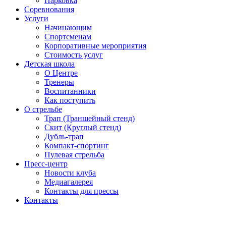
Парковка
Соревнования
Услуги
Начинающим
Спортсменам
Корпоративные мероприятия
Стоимость услуг
Детская школа
О Центре
Тренеры
Воспитанники
Как поступить
О стрельбе
Трап (Траншейный стенд)
Скит (Круглый стенд)
Дубль-трап
Компакт-спортинг
Пулевая стрельба
Пресс-центр
Новости клуба
Медиагалерея
Контакты для прессы
Контакты