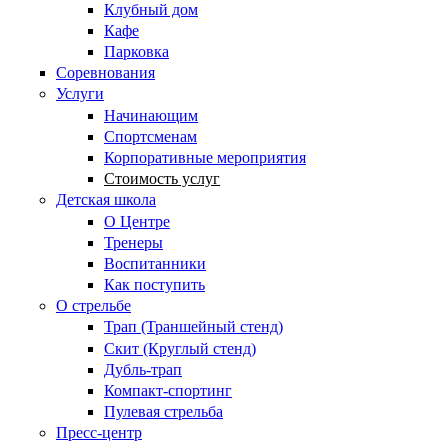
Клубный дом
Кафе
Парковка
Соревнования
Услуги
Начинающим
Спортсменам
Корпоративные мероприятия
Стоимость услуг
Детская школа
О Центре
Тренеры
Воспитанники
Как поступить
О стрельбе
Трап (Траншейный стенд)
Скит (Круглый стенд)
Дубль-трап
Компакт-спортинг
Пулевая стрельба
Пресс-центр