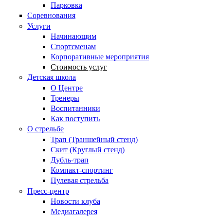
Парковка
Соревнования
Услуги
Начинающим
Спортсменам
Корпоративные мероприятия
Стоимость услуг
Детская школа
О Центре
Тренеры
Воспитанники
Как поступить
О стрельбе
Трап (Траншейный стенд)
Скит (Круглый стенд)
Дубль-трап
Компакт-спортинг
Пулевая стрельба
Пресс-центр
Новости клуба
Медиагалерея