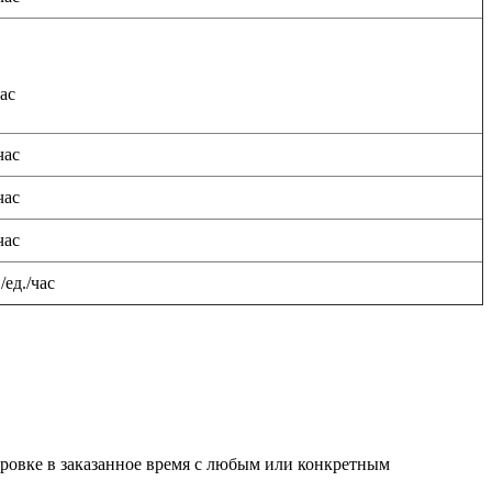
час
час
час
час
/ед./час
нировке в заказанное время с любым или конкретным