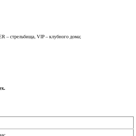
R – стрельбища, VIP – клубного дома;
ех.
час