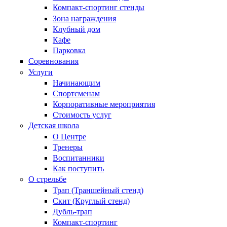
Компакт-спортинг стенды
Зона награждения
Клубный дом
Кафе
Парковка
Соревнования
Услуги
Начинающим
Спортсменам
Корпоративные мероприятия
Стоимость услуг
Детская школа
О Центре
Тренеры
Воспитанники
Как поступить
О стрельбе
Трап (Траншейный стенд)
Скит (Круглый стенд)
Дубль-трап
Компакт-спортинг