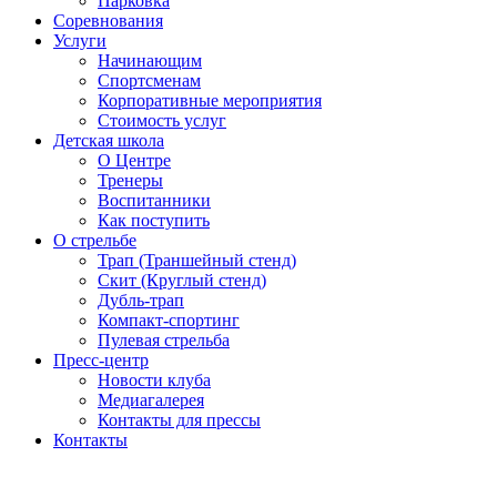
Парковка
Соревнования
Услуги
Начинающим
Спортсменам
Корпоративные мероприятия
Стоимость услуг
Детская школа
О Центре
Тренеры
Воспитанники
Как поступить
О стрельбе
Трап (Траншейный стенд)
Скит (Круглый стенд)
Дубль-трап
Компакт-спортинг
Пулевая стрельба
Пресс-центр
Новости клуба
Медиагалерея
Контакты для прессы
Контакты