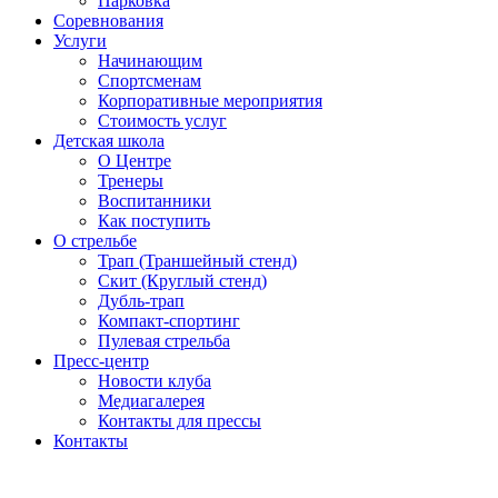
Парковка
Соревнования
Услуги
Начинающим
Спортсменам
Корпоративные мероприятия
Стоимость услуг
Детская школа
О Центре
Тренеры
Воспитанники
Как поступить
О стрельбе
Трап (Траншейный стенд)
Скит (Круглый стенд)
Дубль-трап
Компакт-спортинг
Пулевая стрельба
Пресс-центр
Новости клуба
Медиагалерея
Контакты для прессы
Контакты